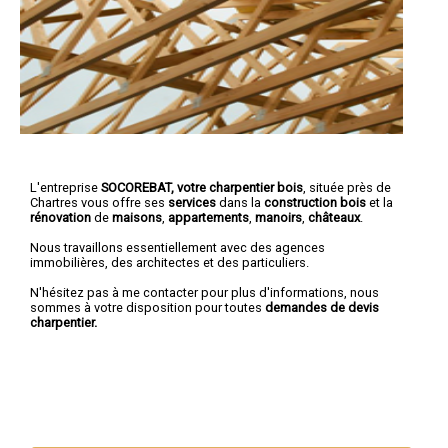
L'entreprise
SOCOREBAT, votre charpentier bois
, située près de
Chartres vous offre ses
services
dans la
construction bois
et la
rénovation
de
maisons
,
appartements
,
manoirs
,
châteaux
.
Nous travaillons essentiellement avec des agences
immobilières, des architectes et des particuliers.
N'hésitez pas à me contacter pour plus d'informations, nous
sommes à votre disposition pour toutes
demandes de devis
charpentier.
Nous intervenons aussi dans les villes suivantes :
Chartres
,