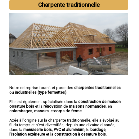
Dreux
,
Lucé
,
Vernouillet
,
Nogent-le-Rotrou
,
Mainvilliers
,
Luisant
,
Charpente traditionnelle
Épernon
,
Maintenon
,
Lèves
Notre entreprise fournit et pose des
charpentes traditionnelles
ou
industrielles (type fermettes).
Elle est également spécialisée dans la
construction de maison
ossature bois
et la
rénovation
de
maisons normandes
, en
colombages
,
manoirs
, et
corps de ferme
.
Axée à l'origine sur la charpente traditionnelle, elle a évolué au
fil du temps et s'est diversifiée, depuis une dizaine d'année,
dans la
menuiserie bois, PVC et aluminium
, le
bardage
,
l'
isolation extérieure
et la
construction à ossature bois
.