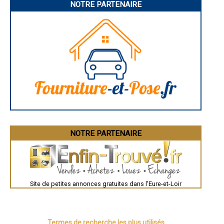
NOTRE PARTENAIRE
Troyes
- Entreprise de charpente à Pontgouin
Narbonne
- Entreprise de charpente à Maillebois
Rodez
- Entreprise de charpente à Thivars
Marseille
- Entreprise de charpente à La Chapelle-du-Noyer
Caen
- Entreprise de charpente à Terminiers
Aurillac
Angoulême
- Entreprise de charpente à La Chaussée-d'Ivry
La Rochelle
- Entreprise de charpente à Chuisnes
Bourges
- Entreprise de charpente à Digny
Brive-la-Gaillarde
- Entreprise de charpente à Berchères-les-Pierres
Dijon
- Entreprise de charpente à Faverolles
Saint-Brieuc
Guéret
- Entreprise de charpente à Fontaine-Simon
Périgueux
- Entreprise de charpente à Prunay-le-Gillon
Besançon
- Entreprise de charpente à Rouvres
Valence
- Entreprise de charpente à Saint-Luperce
Évreux
- Entreprise de charpente à Garnay
Chartres
NOTRE PARTENAIRE
Brest
- Entreprise de charpente à Saint-Lubin-de-la-Haye
Nîmes
- Entreprise de charpente à Marville-Moutiers-Brûlé
Toulouse
- Entreprise de charpente à Saint-Arnoult-des-Bois
Auch
- Entreprise de charpente à Saint-Aubin-des-Bois
Bordeaux
- Entreprise de charpente à Goussainville
Montpellier
Site de petites annonces gratuites dans l'Eure-et-Loir
Rennes
- Entreprise de charpente à Broué
Châteauroux
- Entreprise de charpente à Sainte-Gemme-Moronval
Tours
- Entreprise de charpente à Coltainville
Grenoble
- Entreprise de charpente à Dangeau
Dole
- Entreprise de charpente à Saint-Sauveur-Marville
Mont-de-Marsan
Termes de recherche les plus utilisés