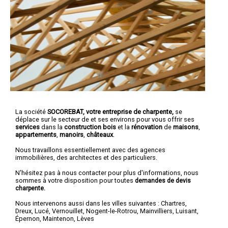
La société
SOCOREBAT,
votre entreprise de charpente,
se
déplace sur le secteur de et ses environs pour vous offrir ses
services
dans la
construction bois
et la
rénovation
de
maisons
,
appartements
,
manoirs
,
châteaux
.
Nous travaillons essentiellement avec des agences
immobilières, des architectes et des particuliers.
N'hésitez pas à nous contacter pour plus d'informations, nous
sommes à votre disposition pour toutes
demandes de devis
charpente.
Nous intervenons aussi dans les villes suivantes :
Chartres
,
Dreux
,
Lucé
,
Vernouillet
,
Nogent-le-Rotrou
,
Mainvilliers
,
Luisant
,
Épernon
,
Maintenon
,
Lèves