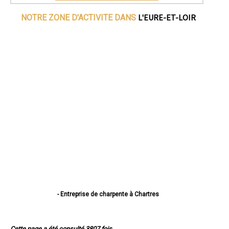
L'EURE-ET-LOIR
NOTRE ZONE D'ACTIVITE DANS
- Entreprise de charpente à Chartres
- Entreprise de charpente à Dreux
- Entreprise de charpente à Lucé
- Entreprise de charpente à Châteaudun
Cette page a été consulté 3807 fois.