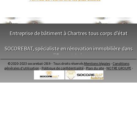
Blois
- Entreprise de charpente à Sainville
Saint-Étienne
- Entreprise de charpente à Berchères-sur-Vesgre
Le Puy-en-Velay
- Entreprise de charpente à Le Gué-de-Longroi
Nantes
- Entreprise de charpente à Gas
Orléans
- Entreprise de charpente à Saint-Symphorien-le-Château
Cahors
Agen
- Entreprise de charpente à Chartainvilliers
Entreprise de bâtiment à Chartres tous corps d'état
Mende
- Entreprise de charpente à Châtillon-en-Dunois
Angers
- Entreprise de charpente à Francourville
NOS SERVICES
Cherbourg-Octeville
SOCOREBAT, spécialiste en rénovation immobilière dans
- Entreprise de charpente à La Ferté-Vidame
Reims
- Entreprise de charpente à Saint-Éliph
Saint-Dizier
l'Eure-et-Loir
Maitrise d'oeuvre Chartres
Laval
- Entreprise de charpente à Belhomert-Guéhouville
Conception Plan Chartres
Nancy
© 2020-2023 socorebat-28.fr - Tous droits réservés
Mentions légales
-
Conditions
- Entreprise de charpente à Houx
Terrassement Chartres
NOS SERVICES
Verdun
générales d'utilisation
-
Politique de confidentialité
-
Plan du site
-
NOTRE GROUPE
-
- Entreprise de charpente à Ver-lès-Chartres
Maçonnerie Chartres
Lorient
- Entreprise de charpente à Sancheville
Charpente Chartres
Metz
Maitrise d'oeuvre dans l'Eure-et-Loir
- Entreprise de charpente à Jallans
Nevers
Couverture Chartres
Conception Plan dans l'Eure-et-Loir
Lille
- Entreprise de charpente à Écrosnes
Menuiserie Bois PVC Alu Chartres
Terrassement dans l'Eure-et-Loir
Beauvais
- Entreprise de charpente à Fontenay-sur-Eure
Ravalement enduit Chartres
Maçonnerie dans l'Eure-et-Loir
Alençon
- Entreprise de charpente à Berchères-Saint-Germain
Plomberie Chartres
Charpente dans l'Eure-et-Loir
Calais
- Entreprise de charpente à Denonville
Electricité Chartres
Clermont-Ferrand
Couverture dans l'Eure-et-Loir
- Entreprise de charpente à Bouglainval
Pau
Carrelage Faïence Chartres
Menuiserie Bois PVC Alu dans l'Eure-et-Loir
Tarbes
- Entreprise de charpente à Dampierre-sur-Avre
Peinture Chartres
Ravalement enduit dans l'Eure-et-Loir
Perpignan
- Entreprise de charpente à Clévilliers
Isolation intérieur Chartres
Plomberie dans l'Eure-et-Loir
Strasbourg
- Entreprise de charpente à Magny
Démolition Chartres
Electricité dans l'Eure-et-Loir
Mulhouse
- Entreprise de charpente à Boisville-la-Saint-Père
Aménagement de comble Chartres
Lyon
Carrelage Faïence dans l'Eure-et-Loir
- Entreprise de charpente à Laons
Vesoul