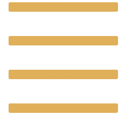
Escalier en bois sur-mesure
Extension en ossature bois
Terrasse en bois
Colombage neuf et rénovation