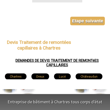
Devis Traitement de remontées
capillaires à Chartres
DEMANDES DE DEVIS TRAITEMENT DE REMONTéES
CAPILLAIRES
Chartres
Dreux
Lucé
Châteaudun
Vernouillet
Nogent-le-Rotrou
Mainvilliers
Luisant
Épernon
Lèves
Maintenon
Entreprise de bâtiment à Chartres tous corps d'état
Bonneval
Nogent-le-Roi
Auneau