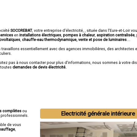
ociété
SOCOREBAT
,
votre entreprise d'électricité,
, située dans l'Eure-et-Loir vo
services
en
installations électriques
,
pompes à chaleur
,
aspiration centralisée
,
ovoltaïques
,
chauffe-eau thermodynamique, vente et pose de luminaires
....
 travaillons essentiellement avec des agences immobilières, des architectes 
culiers.
sitez pas à nous contacter pour plus d'informations, nous sommes à votre di
 toutes
demandes de devis électricité.
ns complètes
ou
Electricité générale intérieure
t professionnels.
able de vous
hauffage
,