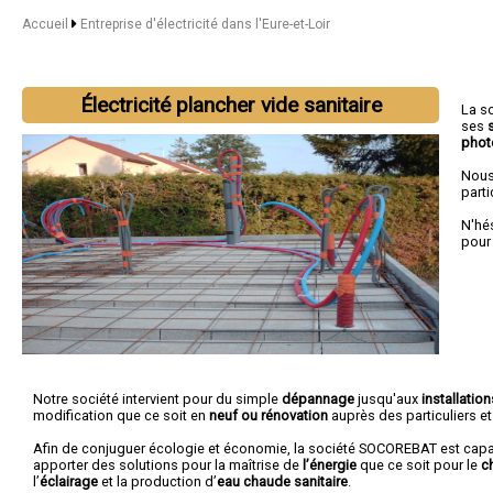
Accueil
Entreprise d'électricité dans l'Eure-et-Loir
Électricité plancher vide sanitaire
La s
ses
phot
Nous
parti
N'hé
pour
Notre société intervient pour du simple
dépannage
jusqu'aux
installatio
modification que ce soit en
neuf ou rénovation
auprès des particuliers e
Afin de conjuguer écologie et économie, la société SOCOREBAT est cap
apporter des solutions pour la maîtrise de
l’énergie
que ce soit pour le
c
l’
éclairage
et la production d’
eau chaude sanitaire
.