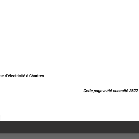
ise d'électricité à Chartres
rise d'électricité à Dreux
prise d'électricité à Lucé
Cette page a été consulté 2622 f
e d'électricité à Châteaudun
se d'électricité à Vernouillet
d'électricité à Nogent-le-Rotrou
e d'électricité à Mainvilliers
ise d'électricité à Luisant
ise d'électricité à Épernon
rise d'électricité à Lèves
se d'électricité à Maintenon
ise d'électricité à Bonneval