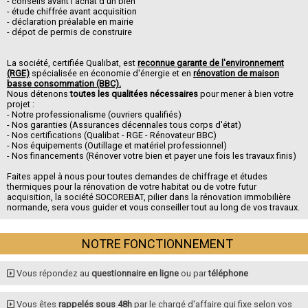
- conseils avant l'achat d'un bien
- étude chiffrée avant acquisition
- déclaration préalable en mairie
- dépot de permis de construire
La société, certifiée Qualibat, est
reconnue garante de l'environnement
(RGE)
spécialisée en économie d'énergie et en
rénovation de maison
basse consommation (BBC).
Nous détenons
toutes les qualitées nécessaires
pour mener à bien votre
projet :
- Notre professionalisme (ouvriers qualifiés)
- Nos garanties (Assurances décennales tous corps d'état)
- Nos certifications (Qualibat - RGE - Rénovateur BBC)
- Nos équipements (Outillage et matériel professionnel)
- Nos financements (Rénover votre bien et payer une fois les travaux finis)
Faites appel à nous pour toutes demandes de chiffrage et études
thermiques pour la rénovation de votre habitat ou de votre futur
acquisition, la société SOCOREBAT, pilier dans la rénovation immobilière
normande, sera vous guider et vous conseiller tout au long de vos travaux.
NOTRE FONCTIONNEMENT
Vous répondez au
questionnaire en ligne
ou par
téléphone
Vous êtes
rappelés sous 48h
par le chargé d'affaire qui fixe selon vos