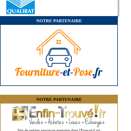
- Entreprise de rénovation immobilière à La Chaussée-d'Ivry
- Entreprise de rénovation immobilière à Chuisnes
- Entreprise de rénovation immobilière à Digny
- Entreprise de rénovation immobilière à Berchères-les-Pierres
NOTRE PARTENAIRE
- Entreprise de rénovation immobilière à Faverolles
- Entreprise de rénovation immobilière à Fontaine-Simon
- Entreprise de rénovation immobilière à Prunay-le-Gillon
- Entreprise de rénovation immobilière à Rouvres
- Entreprise de rénovation immobilière à Saint-Luperce
- Entreprise de rénovation immobilière à Garnay
- Entreprise de rénovation immobilière à Saint-Lubin-de-la-Haye
- Entreprise de rénovation immobilière à Marville-Moutiers-Brûlé
- Entreprise de rénovation immobilière à Saint-Arnoult-des-Bois
- Entreprise de rénovation immobilière à Saint-Aubin-des-Bois
- Entreprise de rénovation immobilière à Goussainville
- Entreprise de rénovation immobilière à Broué
- Entreprise de rénovation immobilière à Sainte-Gemme-Moronval
- Entreprise de rénovation immobilière à Coltainville
- Entreprise de rénovation immobilière à Dangeau
NOTRE PARTENAIRE
- Entreprise de rénovation immobilière à Saint-Sauveur-Marville
- Entreprise de rénovation immobilière à Sainville
- Entreprise de rénovation immobilière à Berchères-sur-Vesgre
- Entreprise de rénovation immobilière à Le Gué-de-Longroi
- Entreprise de rénovation immobilière à Gas
- Entreprise de rénovation immobilière à Saint-Symphorien-le-Château
- Entreprise de rénovation immobilière à Chartainvilliers
Site de petites annonces gratuites dans l'Eure-et-Loir