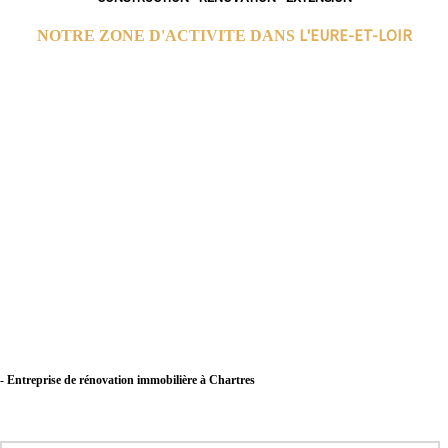
L'EURE-ET-LOIR
NOTRE ZONE D'ACTIVITE DANS
- Entreprise de rénovation immobilière à Chartres
- Entreprise de rénovation immobilière à Dreux
- Entreprise de rénovation immobilière à Lucé
- Entreprise de rénovation immobilière à Châteaudun