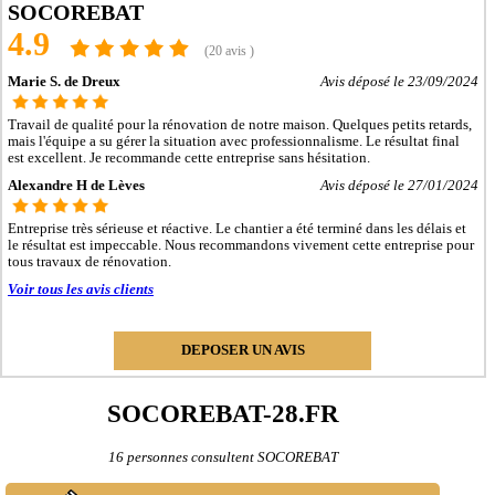
- Entreprise de rénovation immobilière à Vernouillet
SOCOREBAT
- Entreprise de rénovation immobilière à Nogent-le-Rotrou
4.9
- Entreprise de rénovation immobilière à Mainvilliers
(20 avis )
- Entreprise de rénovation immobilière à Luisant
- Entreprise de rénovation immobilière à Épernon
Marie S. de Dreux
Avis déposé le 23/09/2024
- Entreprise de rénovation immobilière à Lèves
- Entreprise de rénovation immobilière à Maintenon
Travail de qualité pour la rénovation de notre maison. Quelques petits retards,
- Entreprise de rénovation immobilière à Bonneval
mais l'équipe a su gérer la situation avec professionnalisme. Le résultat final
- Entreprise de rénovation immobilière à Nogent-le-Roi
est excellent. Je recommande cette entreprise sans hésitation.
- Entreprise de rénovation immobilière à Auneau
Alexandre H de Lèves
Avis déposé le 27/01/2024
- Entreprise de rénovation immobilière à Saint-Lubin-des-Joncherets
- Entreprise de rénovation immobilière à Le Coudray
- Entreprise de rénovation immobilière à Saint-Rémy-sur-Avre
Entreprise très sérieuse et réactive. Le chantier a été terminé dans les délais et
- Entreprise de rénovation immobilière à Brou
le résultat est impeccable. Nous recommandons vivement cette entreprise pour
tous travaux de rénovation.
- Entreprise de rénovation immobilière à La Loupe
- Entreprise de rénovation immobilière à Gallardon
Voir tous les avis clients
- Entreprise de rénovation immobilière à Champhol
- Entreprise de rénovation immobilière à Senonches
- Entreprise de rénovation immobilière à Illiers-Combray
DEPOSER UN AVIS
- Entreprise de rénovation immobilière à Voves
- Entreprise de rénovation immobilière à Courville-sur-Eure
- Entreprise de rénovation immobilière à Pierres
SOCOREBAT-28.FR
- Entreprise de rénovation immobilière à Cloyes-sur-le-Loir
- Entreprise de rénovation immobilière à Anet
- Entreprise de rénovation immobilière à Hanches
16 personnes consultent SOCOREBAT
- Entreprise de rénovation immobilière à Toury
- Entreprise de rénovation immobilière à Saint-Georges-sur-Eure