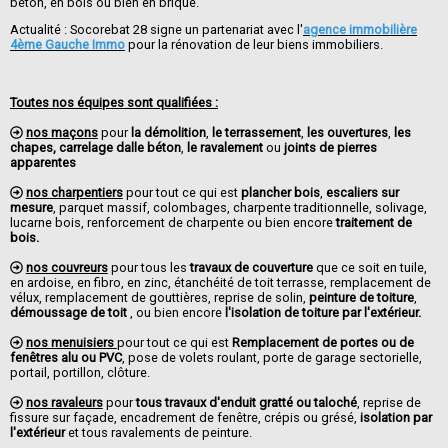
béton, en bois ou bien en brique.
Actualité : Socorebat 28 signe un partenariat avec l'
agence immobilière
4ème Gauche Immo
pour la rénovation de leur biens immobiliers.
Toutes nos équipes sont qualifiées :
nos maçons
pour
la démolition
,
le terrassement
,
les ouvertures
,
les
chapes, carrelage dalle béton
,
le ravalement
ou
joints de pierres
apparentes
nos charpentiers
pour tout ce qui est
plancher bois
,
escaliers sur
mesure
, parquet massif, colombages, charpente traditionnelle, solivage,
lucarne bois, renforcement de charpente ou bien encore
traitement de
bois.
nos couvreurs
pour tous les
travaux de couverture
que ce soit en tuile,
en ardoise, en fibro, en zinc, étanchéité de toit terrasse, remplacement de
vélux, remplacement de gouttières, reprise de solin,
peinture de toiture
,
démoussage de toit
, ou bien encore
l'isolation de toiture par l'extérieur.
nos menuisiers
pour tout ce qui est
Remplacement de portes ou de
fenêtres alu ou PVC
, pose de volets roulant, porte de garage sectorielle,
portail, portillon, clôture.
nos ravaleurs
pour
tous travaux d'enduit gratté ou taloché
, reprise de
fissure sur façade, encadrement de fenêtre, crépis ou grésé,
isolation par
l'extérieur
et tous ravalements de peinture.