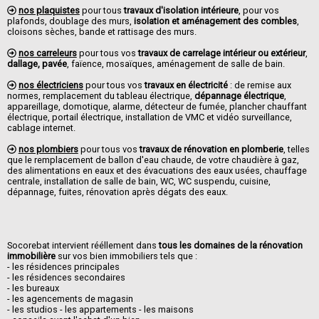
nos plaquistes
pour tous
travaux d'isolation intérieure
, pour vos
plafonds, doublage des murs,
isolation et aménagement des combles
,
cloisons sèches, bande et rattisage des murs.
nos carreleurs
pour tous vos
travaux de carrelage intérieur ou extérieur
,
dallage, pavée
, faïence, mosaïques, aménagement de salle de bain.
nos électriciens
pour tous vos
travaux en électricité
: de remise aux
normes, remplacement du tableau électrique,
dépannage électrique
,
appareillage, domotique, alarme, détecteur de fumée, plancher chauffant
électrique, portail électrique, installation de VMC et vidéo surveillance,
cablage internet.
nos plombiers
pour tous vos
travaux de rénovation en plomberie
, telles
que le remplacement de ballon d'eau chaude, de votre chaudière à gaz,
des alimentations en eaux et des évacuations des eaux usées, chauffage
centrale, installation de salle de bain, WC, WC suspendu, cuisine,
dépannage, fuites, rénovation après dégats des eaux.
Socorebat intervient rééllement dans
tous les domaines de la rénovation
immobilière
sur vos bien immobiliers tels que :
- les résidences principales
- les résidences secondaires
- les bureaux
- les agencements de magasin
- les studios - les appartements - les maisons