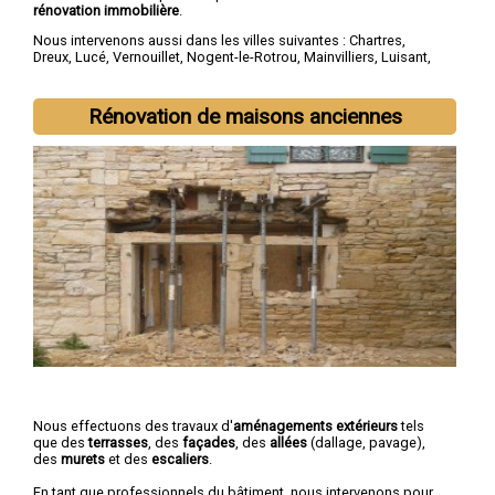
rénovation immobilière
.
Nous intervenons aussi dans les villes suivantes :
Chartres
,
Dreux
,
Lucé
,
Vernouillet
,
Nogent-le-Rotrou
,
Mainvilliers
,
Luisant
,
Épernon
,
Maintenon
,
Lèves
Rénovation de maisons anciennes
Nous effectuons des travaux d'
aménagements extérieurs
tels
que des
terrasses
, des
façades
, des
allées
(dallage, pavage),
des
murets
et des
escaliers
.
En tant que professionnels du bâtiment, nous intervenons pour