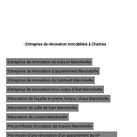
- Entreprise de rénovation immobilière à Chartres
- Entreprise de rénovation immobilière à Dreux
- Entreprise de rénovation immobilière à Lucé
- Entreprise de rénovation immobilière à Châteaudun
Entreprise de rénovation de maison Marchéville
- Entreprise de rénovation immobilière à Vernouillet
Entreprise de rénovation d'appartement Marchéville
- Entreprise de rénovation immobilière à Nogent-le-Rotrou
- Entreprise de rénovation immobilière à Mainvilliers
Entreprise de rénovation du batiment Marchéville
- Entreprise de rénovation immobilière à Luisant
- Entreprise de rénovation immobilière à Épernon
Entreprise de rénovation tous corps d'état Marchéville
- Entreprise de rénovation immobilière à Lèves
Rénovation de façade en pierre, brique, chaux Marchéville
- Entreprise de rénovation immobilière à Maintenon
- Entreprise de rénovation immobilière à Bonneval
Rénovation de salle de bain Marchéville
- Entreprise de rénovation immobilière à Nogent-le-Roi
- Entreprise de rénovation immobilière à Auneau
Rénovation de cuisine Marchéville
- Entreprise de rénovation immobilière à Saint-Lubin-des-Joncherets
Prix architecte rénovation de maison Marchéville
- Entreprise de rénovation immobilière à Le Coudray
- Entreprise de rénovation immobilière à Saint-Rémy-sur-Avre
Prix moyen d'une rénovation d'un appartement au m²