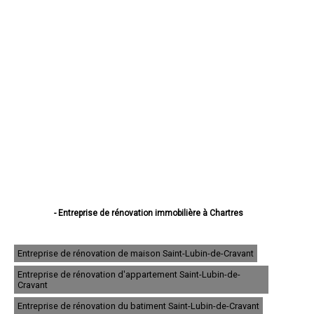
- Entreprise de rénovation immobilière à Chartres
- Entreprise de rénovation immobilière à Dreux
- Entreprise de rénovation immobilière à Lucé
- Entreprise de rénovation immobilière à Châteaudun
Entreprise de rénovation de maison Saint-Lubin-de-Cravant
- Entreprise de rénovation immobilière à Vernouillet
Entreprise de rénovation d'appartement Saint-Lubin-de-
- Entreprise de rénovation immobilière à Nogent-le-Rotrou
Cravant
- Entreprise de rénovation immobilière à Mainvilliers
- Entreprise de rénovation immobilière à Luisant
Entreprise de rénovation du batiment Saint-Lubin-de-Cravant
- Entreprise de rénovation immobilière à Épernon