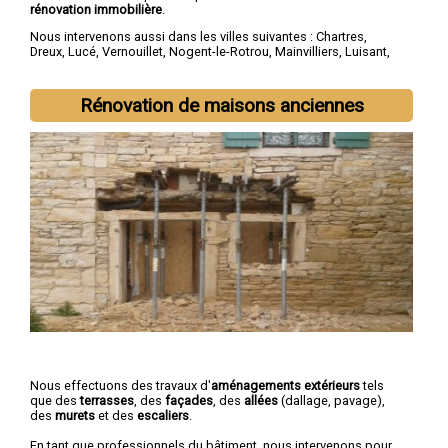
rénovation immobilière
.
Nous intervenons aussi dans les villes suivantes :
Chartres
,
Dreux
,
Lucé
,
Vernouillet
,
Nogent-le-Rotrou
,
Mainvilliers
,
Luisant
,
Épernon
,
Maintenon
,
Lèves
Rénovation de maisons anciennes
Nous effectuons des travaux d'
aménagements extérieurs
tels
que des
terrasses
, des
façades
, des
allées
(dallage, pavage),
des
murets
et des
escaliers
.
En tant que professionnels du bâtiment, nous intervenons pour