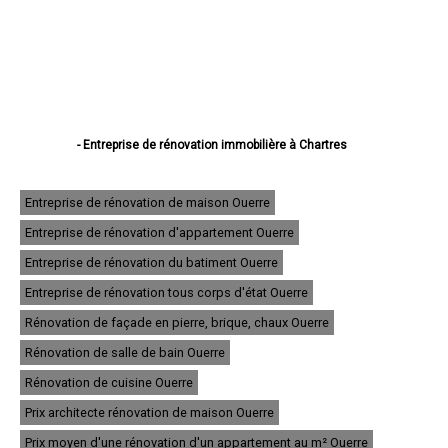
- Entreprise de rénovation immobilière à Chartres
- Entreprise de rénovation immobilière à Dreux
- Entreprise de rénovation immobilière à Lucé
- Entreprise de rénovation immobilière à Châteaudun
Entreprise de rénovation de maison Ouerre
- Entreprise de rénovation immobilière à Vernouillet
Entreprise de rénovation d'appartement Ouerre
- Entreprise de rénovation immobilière à Nogent-le-Rotrou
- Entreprise de rénovation immobilière à Mainvilliers
Entreprise de rénovation du batiment Ouerre
- Entreprise de rénovation immobilière à Luisant
- Entreprise de rénovation immobilière à Épernon
Entreprise de rénovation tous corps d'état Ouerre
- Entreprise de rénovation immobilière à Lèves
Rénovation de façade en pierre, brique, chaux Ouerre
- Entreprise de rénovation immobilière à Maintenon
- Entreprise de rénovation immobilière à Bonneval
Rénovation de salle de bain Ouerre
- Entreprise de rénovation immobilière à Nogent-le-Roi
- Entreprise de rénovation immobilière à Auneau
Rénovation de cuisine Ouerre
- Entreprise de rénovation immobilière à Saint-Lubin-des-Joncherets
Prix architecte rénovation de maison Ouerre
- Entreprise de rénovation immobilière à Le Coudray
- Entreprise de rénovation immobilière à Saint-Rémy-sur-Avre
Prix moyen d'une rénovation d'un appartement au m² Ouerre