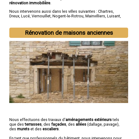
rénovation immobilière
.
Nous intervenons aussi dans les villes suivantes :
Chartres
,
Dreux
,
Lucé
,
Vernouillet
,
Nogent-le-Rotrou
,
Mainvilliers
,
Luisant
,
Épernon
,
Maintenon
,
Lèves
Rénovation de maisons anciennes
Nous effectuons des travaux d'
aménagements extérieurs
tels
que des
terrasses
, des
façades
, des
allées
(dallage, pavage),
des
murets
et des
escaliers
.
En tant que professionnels du bâtiment, nous intervenons pour