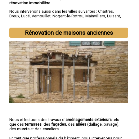
rénovation immobilière
.
Nous intervenons aussi dans les villes suivantes :
Chartres
,
Dreux
,
Lucé
,
Vernouillet
,
Nogent-le-Rotrou
,
Mainvilliers
,
Luisant
,
Épernon
,
Maintenon
,
Lèves
Rénovation de maisons anciennes
Nous effectuons des travaux d'
aménagements extérieurs
tels
que des
terrasses
, des
façades
, des
allées
(dallage, pavage),
des
murets
et des
escaliers
.
En tant que professionnels du bâtiment, nous intervenons pour