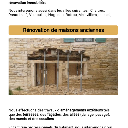
rénovation immobilière
.
Nous intervenons aussi dans les villes suivantes :
Chartres
,
Dreux
,
Lucé
,
Vernouillet
,
Nogent-le-Rotrou
,
Mainvilliers
,
Luisant
,
Épernon
,
Maintenon
,
Lèves
Rénovation de maisons anciennes
Nous effectuons des travaux d'
aménagements extérieurs
tels
que des
terrasses
, des
façades
, des
allées
(dallage, pavage),
des
murets
et des
escaliers
.
En tant que professionnels du bâtiment, nous intervenons pour