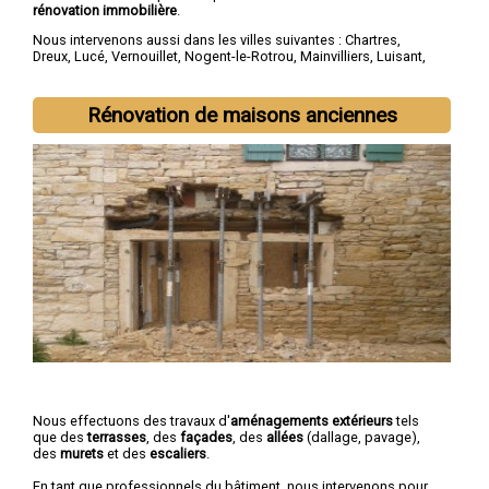
rénovation immobilière
.
Nous intervenons aussi dans les villes suivantes :
Chartres
,
Dreux
,
Lucé
,
Vernouillet
,
Nogent-le-Rotrou
,
Mainvilliers
,
Luisant
,
Épernon
,
Maintenon
,
Lèves
Rénovation de maisons anciennes
Nous effectuons des travaux d'
aménagements extérieurs
tels
que des
terrasses
, des
façades
, des
allées
(dallage, pavage),
des
murets
et des
escaliers
.
En tant que professionnels du bâtiment, nous intervenons pour