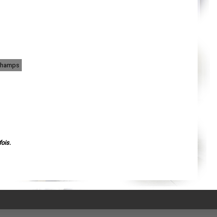
Agen
Mende
Angers
Cherbourg-Octeville
Reims
Saint-Dizier
Laval
Nancy
Verdun
échamps
Lorient
Metz
Nevers
Lille
Beauvais
Alençon
Calais
Clermont-Ferrand
Pau
Tarbes
Perpignan
ois.
Strasbourg
Mulhouse
Lyon
Vesoul
Chalon-sur-Saône
Le Mans
Chambéry
Annecy
Paris
Le Havre