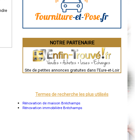
Angoulême
La Rochelle
Bourges
ndre
Brive-la-Gaillarde
Dijon
Saint-Brieuc
Guéret
Périgueux
Besançon
NOTRE PARTENAIRE
Valence
Évreux
Chartres
Brest
Nîmes
Toulouse
Site de petites annonces gratuites dans l'Eure-et-Loir
Auch
Bordeaux
Montpellier
Rennes
Châteauroux
Termes de recherche les plus utilisés
Tours
Grenoble
Rénovation de maison Bréchamps
Dole
Rénovation immobilière Bréchamps
Mont-de-Marsan
Blois
Saint-Étienne
Le Puy-en-Velay
Nantes
Orléans
Cahors