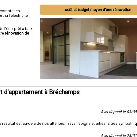
coût et budget moyen d'une rénovation
ut compter en
 si l'électricité
de l'éco-prêt à taux
tre
rénovation de
et d'appartement à Bréchamps
Avis déposé le 03/0
le résultat est au-delà de nos attentes. Travail soigné et artisans très sympathi
Avis déposé le 28/0