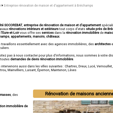
ir
Entreprise rénovation de maison et d'appartement à Bréchamps
été SOCOREBAT
,
entreprise de rénovation de maison et d'appartement
spécial
travaux
rénovations intérieurs et extérieurs
tout corps d'etats
située près de B
l'Eure-et-Loir
vous offre ses
services
dans la
rénovation immobilière
de
maiso
champs
,
appartements
,
manoirs
,
châteaux
.
 travaillons essentiellement avec des agences immobilières, des
architectes
e
culiers.
sitez pas à nous contacter pour plus d'informations, nous sommes à votre di
 toutes
demandes de devis rénovation immobilière
.
intervenons aussi dans les villes suivantes :
Chartres
,
Dreux
,
Lucé
,
Vernouillet
otrou
,
Mainvilliers
,
Luisant
,
Épernon
,
Maintenon
,
Lèves
Rénovation de maisons ancienn
errasses
, des
tion immobilière de