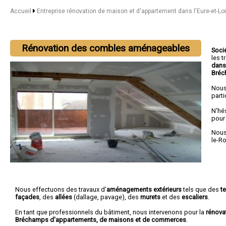
Accueil
Entreprise rénovation de maison et d'appartement dans l'Eure-et-Lo
Rénovation des combles aménageables
Soci
les 
dans 
Bré
Nous
parti
N'hé
pour
Nous 
le-R
Nous effectuons des travaux d'
aménagements extérieurs
tels que des
t
façades
, des
allées
(dallage, pavage), des
murets
et des
escaliers
.
En tant que professionnels du bâtiment, nous intervenons pour la
rénova
Bréchamps d'appartements, de maisons et de commerces
.