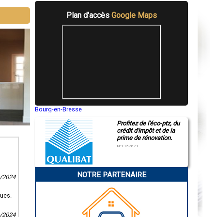
Plan d'accès
Google Maps
Bourg-en-Bresse
Saint-Quentin
Profitez de l'éco-ptz, du
Montluçon
crédit d'impôt et de la
Manosque
prime de rénovation.
Gap
Nice
N°E157671
Annonay
Charleville-Mézières
Pamiers
NOTRE PARTENAIRE
Troyes
9/2024
Narbonne
Rodez
ques.
Marseille
Caen
Aurillac
1/2024