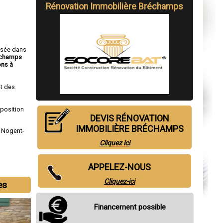
Rénovation Immobilière Bréchamps
isée dans
réchamps
ns à
t des
sposition
DEVIS RÉNOVATION
IMMOBILIÈRE BRÉCHAMPS
,
Nogent-
Cliquez ici
APPELEZ-NOUS
Cliquez-ici
es
Financement possible