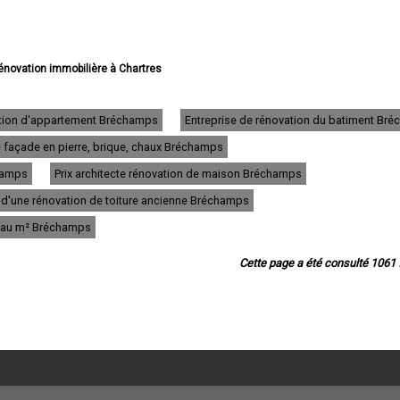
rénovation immobilière à Chartres
e rénovation immobilière à Dreux
e rénovation immobilière à Lucé
énovation immobilière à Châteaudun
ation d'appartement Bréchamps
Entreprise de rénovation du batiment Br
énovation immobilière à Vernouillet
 façade en pierre, brique, chaux Bréchamps
vation immobilière à Nogent-le-Rotrou
énovation immobilière à Mainvilliers
hamps
Prix architecte rénovation de maison Bréchamps
 rénovation immobilière à Luisant
 rénovation immobilière à Épernon
x d'une rénovation de toiture ancienne Bréchamps
e rénovation immobilière à Lèves
e au m² Bréchamps
rénovation immobilière à Maintenon
rénovation immobilière à Bonneval
novation immobilière à Nogent-le-Roi
Cette page a été consulté 1061 f
 rénovation immobilière à Auneau
n immobilière à Saint-Lubin-des-Joncherets
énovation immobilière à Le Coudray
ation immobilière à Saint-Rémy-sur-Avre
e rénovation immobilière à Brou
rénovation immobilière à La Loupe
rénovation immobilière à Gallardon
rénovation immobilière à Champhol