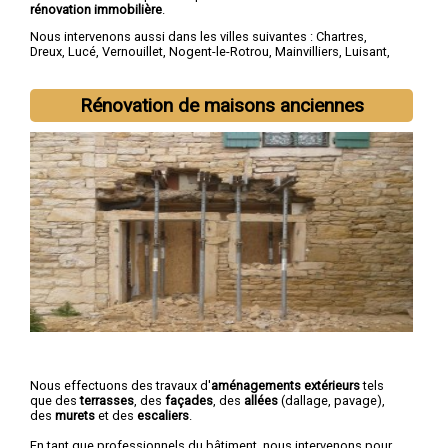
rénovation immobilière
.
Nous intervenons aussi dans les villes suivantes :
Chartres
,
Dreux
,
Lucé
,
Vernouillet
,
Nogent-le-Rotrou
,
Mainvilliers
,
Luisant
,
Épernon
,
Maintenon
,
Lèves
Rénovation de maisons anciennes
Nous effectuons des travaux d'
aménagements extérieurs
tels
que des
terrasses
, des
façades
, des
allées
(dallage, pavage),
des
murets
et des
escaliers
.
En tant que professionnels du bâtiment, nous intervenons pour