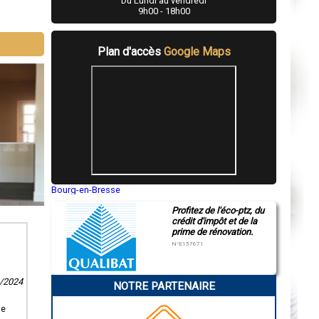
Du Lundi au vendredi
9h00 - 18h00
Plan d'accès
Google Maps
Bourg-en-Bresse
Saint-Quentin
Profitez de l'éco-ptz, du
Montluçon
crédit d'impôt et de la
Manosque
prime de rénovation.
Gap
Nice
N°E157671
Annonay
Charleville-Mézières
Pamiers
1/2024
NOTRE PARTENAIRE
Troyes
Narbonne
Rodez
se
Marseille