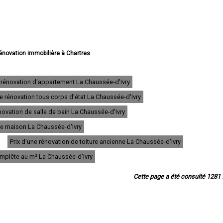
rénovation immobilière à Chartres
e rénovation immobilière à Dreux
e rénovation immobilière à Lucé
énovation immobilière à Châteaudun
 rénovation d'appartement La Chaussée-d'Ivry
énovation immobilière à Vernouillet
e rénovation tous corps d'état La Chaussée-d'Ivry
vation immobilière à Nogent-le-Rotrou
énovation immobilière à Mainvilliers
ovation de salle de bain La Chaussée-d'Ivry
 rénovation immobilière à Luisant
 rénovation immobilière à Épernon
 de maison La Chaussée-d'Ivry
e rénovation immobilière à Lèves
Prix d'une rénovation de toiture ancienne La Chaussée-d'Ivry
rénovation immobilière à Maintenon
rénovation immobilière à Bonneval
omplête au m² La Chaussée-d'Ivry
novation immobilière à Nogent-le-Roi
 rénovation immobilière à Auneau
Cette page a été consulté 1281 f
n immobilière à Saint-Lubin-des-Joncherets
énovation immobilière à Le Coudray
ation immobilière à Saint-Rémy-sur-Avre
e rénovation immobilière à Brou
rénovation immobilière à La Loupe