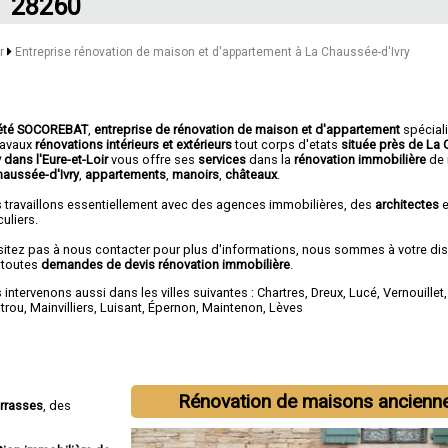
28260
ir
Entreprise rénovation de maison et d'appartement à La Chaussée-d'Ivry
été SOCOREBAT
,
entreprise de rénovation de maison et d'appartement
spécial
travaux
rénovations intérieurs et extérieurs
tout corps d'etats
située près de La
y dans l'Eure-et-Loir
vous offre ses
services
dans la
rénovation immobilière
de
haussée-d'Ivry
,
appartements
,
manoirs
,
châteaux
.
 travaillons essentiellement avec des agences immobilières, des
architectes
e
culiers.
sitez pas à nous contacter pour plus d'informations, nous sommes à votre di
 toutes
demandes de devis rénovation immobilière
.
intervenons aussi dans les villes suivantes :
Chartres
,
Dreux
,
Lucé
,
Vernouillet
otrou
,
Mainvilliers
,
Luisant
,
Épernon
,
Maintenon
,
Lèves
Rénovation de maisons ancienn
errasses
, des