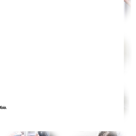
Nantes
Orléans
Cahors
Agen
Mende
Angers
Cherbourg-Octeville
Reims
Saint-Dizier
Laval
Nancy
Verdun
Lorient
Metz
Nevers
Lille
Beauvais
Alençon
Calais
Clermont-Ferrand
Pau
Tarbes
Perpignan
Strasbourg
ois.
Mulhouse
Lyon
Vesoul
Chalon-sur-Saône
Le Mans
Chambéry