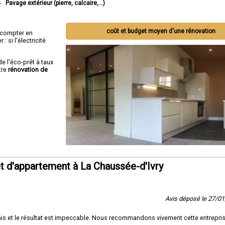
Pavage extérieur (pierre, calcaire,...)
coût et budget moyen d'une rénovation
ut compter en
 si l'électricité
de l'éco-prêt à taux
tre
rénovation de
 d'appartement à La Chaussée-d'Ivry
Avis déposé le 27/0
délais et le résultat est impeccable. Nous recommandons vivement cette entrepri