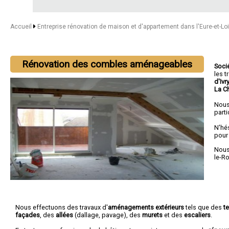
Accueil
Entreprise rénovation de maison et d'appartement dans l'Eure-et-Lo
Rénovation des combles aménageables
Soci
les 
d'Ivr
La C
Nous
parti
N'hé
pour
Nous 
le-R
Nous effectuons des travaux d'
aménagements extérieurs
tels que des
t
façades
, des
allées
(dallage, pavage), des
murets
et des
escaliers
.