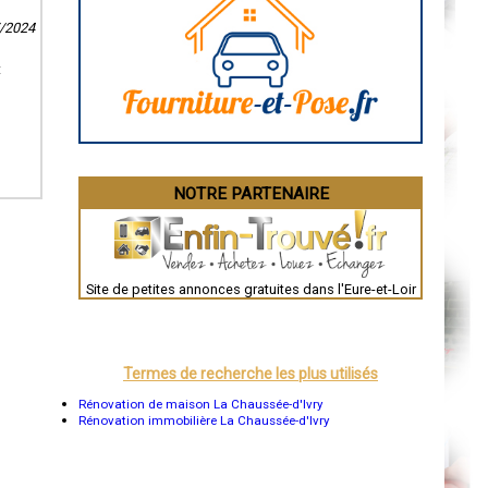
Caen
7/2024
Aurillac
Angoulême
La Rochelle
t
Bourges
Brive-la-Gaillarde
Dijon
Saint-Brieuc
Guéret
Périgueux
Besançon
NOTRE PARTENAIRE
Valence
Évreux
Chartres
Brest
Nîmes
Toulouse
Site de petites annonces gratuites dans l'Eure-et-Loir
Auch
Bordeaux
Montpellier
Rennes
Châteauroux
Termes de recherche les plus utilisés
Tours
Grenoble
Rénovation de maison La Chaussée-d'Ivry
Dole
Rénovation immobilière La Chaussée-d'Ivry
Mont-de-Marsan
Blois
Saint-Étienne
Le Puy-en-Velay