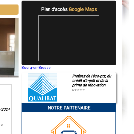
Plan d'accès
Google Maps
Bourg-en-Bresse
Saint-Quentin
Profitez de l'éco-ptz, du
Montluçon
crédit d'impôt et de la
Manosque
prime de rénovation.
Gap
Nice
N°E157671
Annonay
Charleville-Mézières
Pamiers
NOTRE PARTENAIRE
Troyes
3/2024
Narbonne
Rodez
Marseille
le
Caen
Aurillac