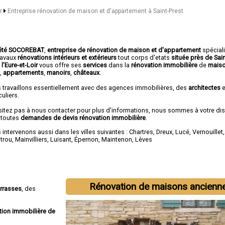
ir
Entreprise rénovation de maison et d'appartement à Saint-Prest
été SOCOREBAT
,
entreprise de rénovation de maison et d'appartement
spécial
travaux
rénovations intérieurs et extérieurs
tout corps d'etats
située près de Sain
l'Eure-et-Loir
vous offre ses
services
dans la
rénovation immobilière
de
maiso
t
,
appartements
,
manoirs
,
châteaux
.
 travaillons essentiellement avec des agences immobilières, des
architectes
e
culiers.
sitez pas à nous contacter pour plus d'informations, nous sommes à votre di
 toutes
demandes de devis rénovation immobilière
.
intervenons aussi dans les villes suivantes :
Chartres
,
Dreux
,
Lucé
,
Vernouillet
otrou
,
Mainvilliers
,
Luisant
,
Épernon
,
Maintenon
,
Lèves
Rénovation de maisons ancienn
errasses
, des
tion immobilière de