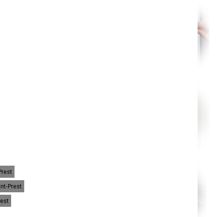
Agen
Mende
Angers
Cherbourg-Octeville
Reims
Saint-Dizier
Laval
Nancy
Verdun
Lorient
Metz
Nevers
Lille
Beauvais
Alençon
Calais
Clermont-Ferrand
Pau
Tarbes
Perpignan
Strasbourg
Mulhouse
Lyon
Vesoul
Prest
Chalon-sur-Saône
Le Mans
nt-Prest
Chambéry
Annecy
rest
Paris
Le Havre