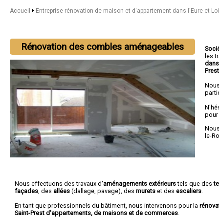
Accueil
Entreprise rénovation de maison et d'appartement dans l'Eure-et-Lo
Rénovation des combles aménageables
Soci
les 
dans 
Pres
Nous
parti
N'hé
pour
Nous 
le-R
Nous effectuons des travaux d'
aménagements extérieurs
tels que des
t
façades
, des
allées
(dallage, pavage), des
murets
et des
escaliers
.
En tant que professionnels du bâtiment, nous intervenons pour la
rénova
Saint-Prest d'appartements, de maisons et de commerces
.