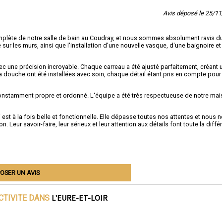
Avis déposé le 25/1
mplète de notre salle de bain au Coudray, et nous sommes absolument ravis d
sur les murs, ainsi que l'installation d'une nouvelle vasque, d'une baignoire et
vec une précision incroyable. Chaque carreau a été ajusté parfaitement, créant 
a douche ont été installées avec soin, chaque détail étant pris en compte pour
é constamment propre et ordonné. L'équipe a été très respectueuse de notre mai
st à la fois belle et fonctionnelle. Elle dépasse toutes nos attentes et nous n
eur savoir-faire, leur sérieux et leur attention aux détails font toute la diffé
OSER UN AVIS
L'EURE-ET-LOIR
CTIVITE DANS