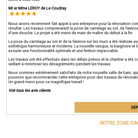
Mr er Mme LEROY de Le Coudray
Nous avons récemment fait appel à une entreprise pour la rénovation co
résultat. Les travaux comprenaient la pose de carrelage au sol, de faïence 
d'une douche. Le projet a été mené de main de maître du début à la fin
La pose du carrelage au sol et de la faïence sur les murs a été réalisée a
esthétique harmonieuse et moderne. La nouvelle vasque, la baignoire et l
assurer une fonctionnalité optimale et une finition impeccable.
Les travaux ont été effectués dans les délais prévus et le chantier a ét
veillant à minimiser les désagréments pendant les travaux.
Nous sommes extrêmement satisfaits de notre nouvelle salle de bain, qui e
pouvons que recommander cette entreprise pour des travaux de rénovation. L
Un grand merci pour ce magnifique travail !
Voir tous les avis clients
DEP
NOTRE ZONE D'A