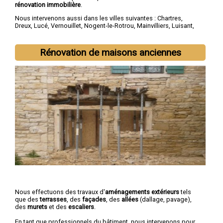
rénovation immobilière
.
Nous intervenons aussi dans les villes suivantes :
Chartres
,
Dreux
,
Lucé
,
Vernouillet
,
Nogent-le-Rotrou
,
Mainvilliers
,
Luisant
,
Épernon
,
Maintenon
,
Lèves
Rénovation de maisons anciennes
Nous effectuons des travaux d'
aménagements extérieurs
tels
que des
terrasses
, des
façades
, des
allées
(dallage, pavage),
des
murets
et des
escaliers
.
En tant que professionnels du bâtiment, nous intervenons pour