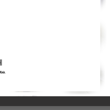
Agen
Mende
Angers
Cherbourg-Octeville
Reims
Saint-Dizier
Laval
Nancy
Verdun
Lorient
Metz
Nevers
Lille
Beauvais
Alençon
Calais
Clermont-Ferrand
e
Pau
Tarbes
Perpignan
ois.
Strasbourg
Mulhouse
Lyon
Vesoul
Chalon-sur-Saône
Le Mans
Chambéry
Annecy
Paris
Le Havre