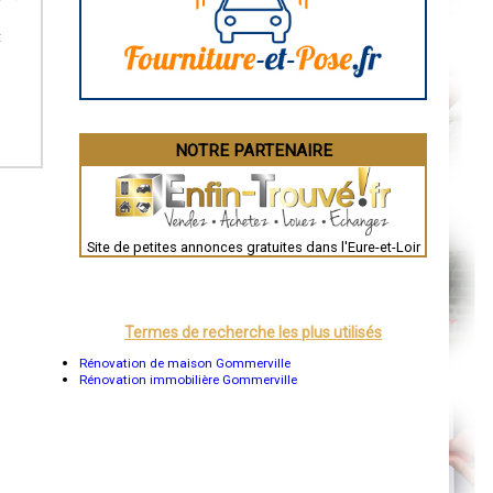
Angoulême
La Rochelle
Bourges
t
Brive-la-Gaillarde
Dijon
Saint-Brieuc
Guéret
Périgueux
Besançon
NOTRE PARTENAIRE
Valence
Évreux
Chartres
Brest
Nîmes
Toulouse
Site de petites annonces gratuites dans l'Eure-et-Loir
Auch
Bordeaux
Montpellier
Rennes
Châteauroux
Termes de recherche les plus utilisés
Tours
Grenoble
Rénovation de maison Gommerville
Dole
Rénovation immobilière Gommerville
Mont-de-Marsan
Blois
Saint-Étienne
Le Puy-en-Velay
Nantes
Orléans
Cahors