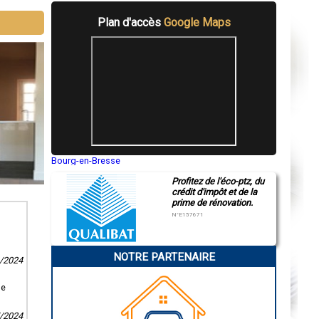
Plan d'accès
Google Maps
Bourg-en-Bresse
Saint-Quentin
Profitez de l'éco-ptz, du
Montluçon
crédit d'impôt et de la
Manosque
prime de rénovation.
Gap
Nice
N°E157671
Annonay
Charleville-Mézières
Pamiers
NOTRE PARTENAIRE
Troyes
1/2024
Narbonne
Rodez
se
Marseille
Caen
Aurillac
7/2024