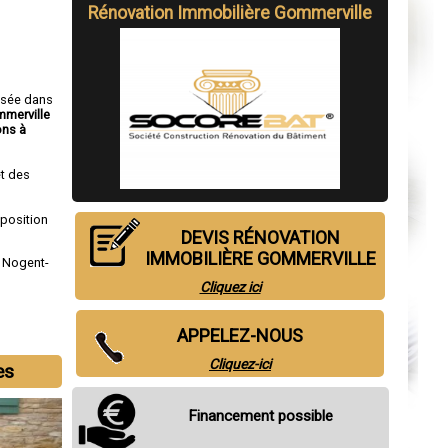
Rénovation Immobilière Gommerville
isée dans
mmerville
ns à
t des
sposition
DEVIS RÉNOVATION
IMMOBILIÈRE GOMMERVILLE
,
Nogent-
Cliquez ici
APPELEZ-NOUS
Cliquez-ici
es
Financement possible