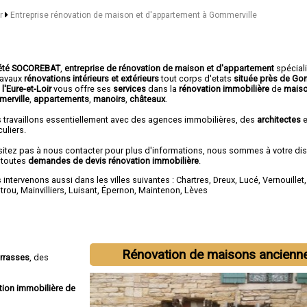
ir
Entreprise rénovation de maison et d'appartement à Gommerville
été SOCOREBAT
,
entreprise de rénovation de maison et d'appartement
spécial
travaux
rénovations intérieurs et extérieurs
tout corps d'etats
située près de Go
l'Eure-et-Loir
vous offre ses
services
dans la
rénovation immobilière
de
maiso
erville
,
appartements
,
manoirs
,
châteaux
.
 travaillons essentiellement avec des agences immobilières, des
architectes
e
culiers.
sitez pas à nous contacter pour plus d'informations, nous sommes à votre di
 toutes
demandes de devis rénovation immobilière
.
intervenons aussi dans les villes suivantes :
Chartres
,
Dreux
,
Lucé
,
Vernouillet
otrou
,
Mainvilliers
,
Luisant
,
Épernon
,
Maintenon
,
Lèves
Rénovation de maisons ancienn
errasses
, des
tion immobilière de