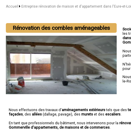
Accueil
Entreprise rénovation de maison et d'appartement dans l'Eure-et-Lo
Rénovation des combles aménageables
Soci
les 
dans 
Gomm
Nous
parti
N'hé
pour
Nous 
le-R
Nous effectuons des travaux d'
aménagements extérieurs
tels que des
t
façades
, des
allées
(dallage, pavage), des
murets
et des
escaliers
.
En tant que professionnels du bâtiment, nous intervenons pour la
rénova
Gommerville d'appartements, de maisons et de commerces
.