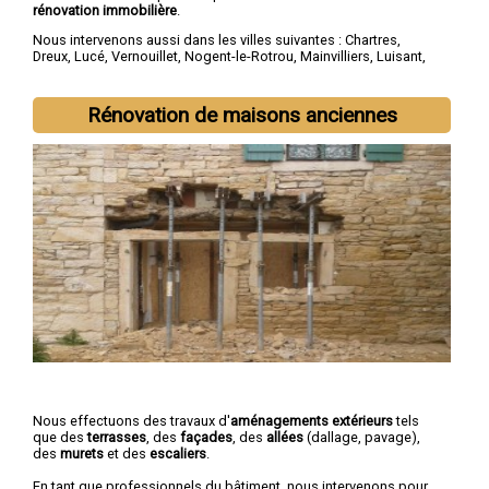
rénovation immobilière
.
Nous intervenons aussi dans les villes suivantes :
Chartres
,
Dreux
,
Lucé
,
Vernouillet
,
Nogent-le-Rotrou
,
Mainvilliers
,
Luisant
,
Épernon
,
Maintenon
,
Lèves
Rénovation de maisons anciennes
Nous effectuons des travaux d'
aménagements extérieurs
tels
que des
terrasses
, des
façades
, des
allées
(dallage, pavage),
des
murets
et des
escaliers
.
En tant que professionnels du bâtiment, nous intervenons pour