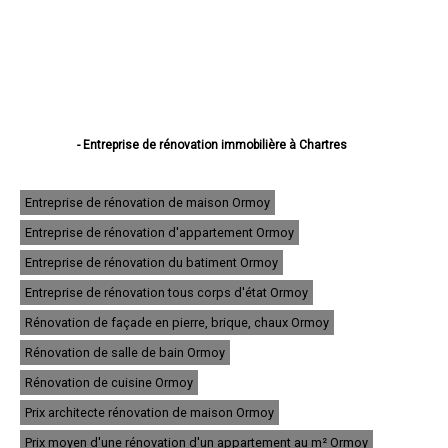
- Entreprise de rénovation immobilière à Chartres
- Entreprise de rénovation immobilière à Dreux
- Entreprise de rénovation immobilière à Lucé
- Entreprise de rénovation immobilière à Châteaudun
Entreprise de rénovation de maison Ormoy
- Entreprise de rénovation immobilière à Vernouillet
Entreprise de rénovation d'appartement Ormoy
- Entreprise de rénovation immobilière à Nogent-le-Rotrou
- Entreprise de rénovation immobilière à Mainvilliers
Entreprise de rénovation du batiment Ormoy
- Entreprise de rénovation immobilière à Luisant
- Entreprise de rénovation immobilière à Épernon
Entreprise de rénovation tous corps d'état Ormoy
- Entreprise de rénovation immobilière à Lèves
Rénovation de façade en pierre, brique, chaux Ormoy
- Entreprise de rénovation immobilière à Maintenon
- Entreprise de rénovation immobilière à Bonneval
Rénovation de salle de bain Ormoy
- Entreprise de rénovation immobilière à Nogent-le-Roi
- Entreprise de rénovation immobilière à Auneau
Rénovation de cuisine Ormoy
- Entreprise de rénovation immobilière à Saint-Lubin-des-Joncherets
Prix architecte rénovation de maison Ormoy
- Entreprise de rénovation immobilière à Le Coudray
- Entreprise de rénovation immobilière à Saint-Rémy-sur-Avre
Prix moyen d'une rénovation d'un appartement au m² Ormoy