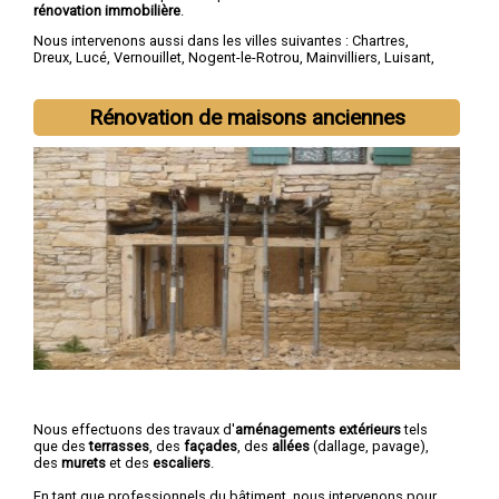
rénovation immobilière
.
Nous intervenons aussi dans les villes suivantes :
Chartres
,
Dreux
,
Lucé
,
Vernouillet
,
Nogent-le-Rotrou
,
Mainvilliers
,
Luisant
,
Épernon
,
Maintenon
,
Lèves
Rénovation de maisons anciennes
Nous effectuons des travaux d'
aménagements extérieurs
tels
que des
terrasses
, des
façades
, des
allées
(dallage, pavage),
des
murets
et des
escaliers
.
En tant que professionnels du bâtiment, nous intervenons pour