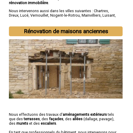
rénovation immobilière
.
Nous intervenons aussi dans les villes suivantes :
Chartres
,
Dreux
,
Lucé
,
Vernouillet
,
Nogent-le-Rotrou
,
Mainvilliers
,
Luisant
,
Épernon
,
Maintenon
,
Lèves
Rénovation de maisons anciennes
Nous effectuons des travaux d'
aménagements extérieurs
tels
que des
terrasses
, des
façades
, des
allées
(dallage, pavage),
des
murets
et des
escaliers
.
En tant que professionnels du bâtiment, nous intervenons pour