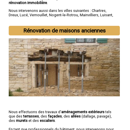
rénovation immobilière
.
Nous intervenons aussi dans les villes suivantes :
Chartres
,
Dreux
,
Lucé
,
Vernouillet
,
Nogent-le-Rotrou
,
Mainvilliers
,
Luisant
,
Épernon
,
Maintenon
,
Lèves
Rénovation de maisons anciennes
Nous effectuons des travaux d'
aménagements extérieurs
tels
que des
terrasses
, des
façades
, des
allées
(dallage, pavage),
des
murets
et des
escaliers
.
En tant que professionnels du bâtiment, nous intervenons pour