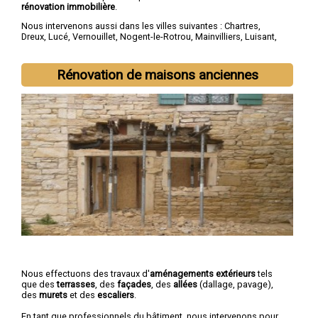
rénovation immobilière
.
Nous intervenons aussi dans les villes suivantes :
Chartres
,
Dreux
,
Lucé
,
Vernouillet
,
Nogent-le-Rotrou
,
Mainvilliers
,
Luisant
,
Épernon
,
Maintenon
,
Lèves
Rénovation de maisons anciennes
Nous effectuons des travaux d'
aménagements extérieurs
tels
que des
terrasses
, des
façades
, des
allées
(dallage, pavage),
des
murets
et des
escaliers
.
En tant que professionnels du bâtiment, nous intervenons pour