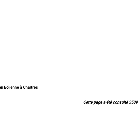
ien Eolienne à Chartres
lien Eolienne à Dreux
olien Eolienne à Lucé
Cette page a été consulté 3589 f
en Eolienne à Châteaudun
en Eolienne à Vernouillet
Eolienne à Nogent-le-Rotrou
n Eolienne à Mainvilliers
lien Eolienne à Luisant
ien Eolienne à Épernon
lien Eolienne à Lèves