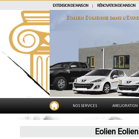
EXTENSION DE MAISON
RÉNOVATION DE MAISON
|
Eolien Eolienne dans
l'Eure
NOS SERVICES
AMELIORATION 
Eolien Eolien