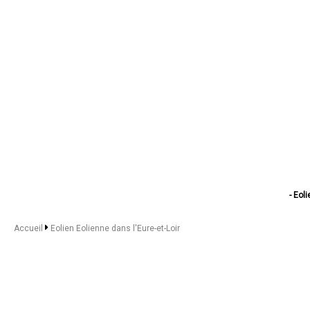
- Eol
- Eo
- E
Accueil
Eolien Eolienne dans l'Eure-et-Loir
- Eoli
- Eoli
- Eolien 
- Eolie
- Eo
- Eol
- Eo