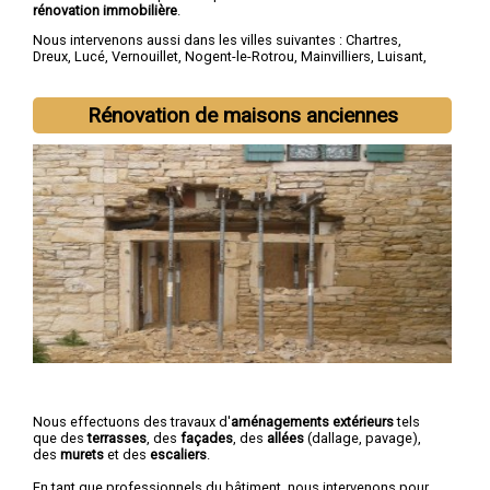
rénovation immobilière
.
Nous intervenons aussi dans les villes suivantes :
Chartres
,
Dreux
,
Lucé
,
Vernouillet
,
Nogent-le-Rotrou
,
Mainvilliers
,
Luisant
,
Épernon
,
Maintenon
,
Lèves
Rénovation de maisons anciennes
Nous effectuons des travaux d'
aménagements extérieurs
tels
que des
terrasses
, des
façades
, des
allées
(dallage, pavage),
des
murets
et des
escaliers
.
En tant que professionnels du bâtiment, nous intervenons pour