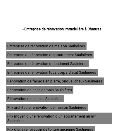
- Entreprise de rénovation immobilière à Chartres
- Entreprise de rénovation immobilière à Dreux
- Entreprise de rénovation immobilière à Lucé
- Entreprise de rénovation immobilière à Châteaudun
Entreprise de rénovation de maison Saulnières
- Entreprise de rénovation immobilière à Vernouillet
Entreprise de rénovation d'appartement Saulnières
- Entreprise de rénovation immobilière à Nogent-le-Rotrou
- Entreprise de rénovation immobilière à Mainvilliers
Entreprise de rénovation du batiment Saulnières
- Entreprise de rénovation immobilière à Luisant
- Entreprise de rénovation immobilière à Épernon
Entreprise de rénovation tous corps d'état Saulnières
- Entreprise de rénovation immobilière à Lèves
Rénovation de façade en pierre, brique, chaux Saulnières
- Entreprise de rénovation immobilière à Maintenon
- Entreprise de rénovation immobilière à Bonneval
Rénovation de salle de bain Saulnières
- Entreprise de rénovation immobilière à Nogent-le-Roi
- Entreprise de rénovation immobilière à Auneau
Rénovation de cuisine Saulnières
- Entreprise de rénovation immobilière à Saint-Lubin-des-Joncherets
Prix architecte rénovation de maison Saulnières
- Entreprise de rénovation immobilière à Le Coudray
- Entreprise de rénovation immobilière à Saint-Rémy-sur-Avre
Prix moyen d'une rénovation d'un appartement au m²
- Entreprise de rénovation immobilière à Brou
Saulnières
- Entreprise de rénovation immobilière à La Loupe
Prix d'une rénovation de toiture ancienne Saulnières
- Entreprise de rénovation immobilière à Gallardon