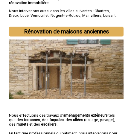
rénovation immobilière
.
Nous intervenons aussi dans les villes suivantes :
Chartres
,
Dreux
,
Lucé
,
Vernouillet
,
Nogent-le-Rotrou
,
Mainvilliers
,
Luisant
,
Épernon
,
Maintenon
,
Lèves
Rénovation de maisons anciennes
Nous effectuons des travaux d'
aménagements extérieurs
tels
que des
terrasses
, des
façades
, des
allées
(dallage, pavage),
des
murets
et des
escaliers
.
En tant que professionnels du bâtiment, nous intervenons pour