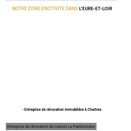
L'EURE-ET-LOIR
NOTRE ZONE D'ACTIVITE DANS
- Entreprise de rénovation immobilière à Chartres
- Entreprise de rénovation immobilière à Dreux
- Entreprise de rénovation immobilière à Lucé
- Entreprise de rénovation immobilière à Châteaudun
Entreprise de rénovation de maison La Framboisière
- Entreprise de rénovation immobilière à Vernouillet