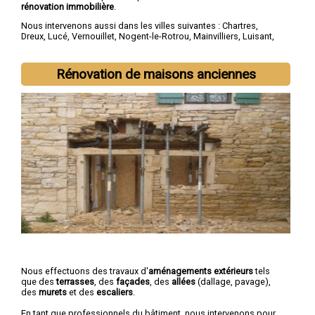
rénovation immobilière
.
Nous intervenons aussi dans les villes suivantes :
Chartres
,
Dreux
,
Lucé
,
Vernouillet
,
Nogent-le-Rotrou
,
Mainvilliers
,
Luisant
,
Épernon
,
Maintenon
,
Lèves
Rénovation de maisons anciennes
Nous effectuons des travaux d'
aménagements extérieurs
tels
que des
terrasses
, des
façades
, des
allées
(dallage, pavage),
des
murets
et des
escaliers
.
En tant que professionnels du bâtiment, nous intervenons pour