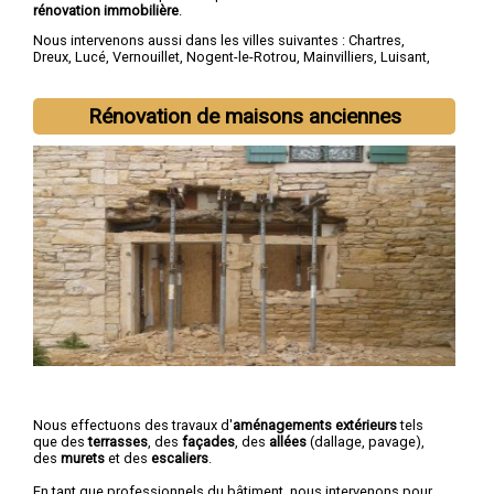
rénovation immobilière
.
Nous intervenons aussi dans les villes suivantes :
Chartres
,
Dreux
,
Lucé
,
Vernouillet
,
Nogent-le-Rotrou
,
Mainvilliers
,
Luisant
,
Épernon
,
Maintenon
,
Lèves
Rénovation de maisons anciennes
Nous effectuons des travaux d'
aménagements extérieurs
tels
que des
terrasses
, des
façades
, des
allées
(dallage, pavage),
des
murets
et des
escaliers
.
En tant que professionnels du bâtiment, nous intervenons pour