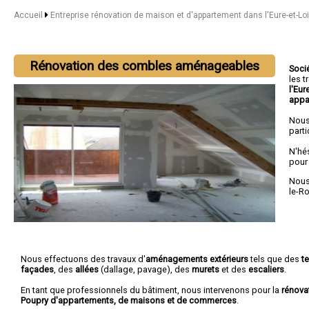
Accueil
Entreprise rénovation de maison et d'appartement dans l'Eure-et-Lo
Rénovation des combles aménageables
Soci
les 
l'Eur
appa
Nous
parti
N'hé
pour
Nous 
le-R
Nous effectuons des travaux d'
aménagements extérieurs
tels que des
t
façades
, des
allées
(dallage, pavage), des
murets
et des
escaliers
.
En tant que professionnels du bâtiment, nous intervenons pour la
rénova
Poupry d'appartements, de maisons et de commerces
.