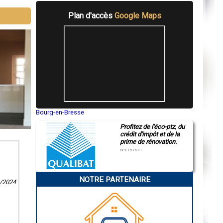
Plan d'accès
Google Maps
Bourg-en-Bresse
Saint-Quentin
Profitez de l'éco-ptz, du
Montluçon
crédit d'impôt et de la
Manosque
prime de rénovation.
Gap
Nice
N°E157671
Annonay
Charleville-Mézières
Pamiers
NOTRE PARTENAIRE
Troyes
3/2024
Narbonne
Rodez
Marseille
Caen
Aurillac