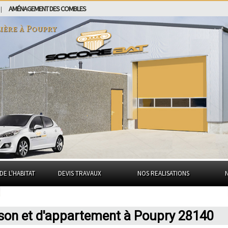
AMÉNAGEMENT DES COMBLES
|
ière à
Poupry
DE L'HABITAT
DEVIS TRAVAUX
NOS REALISATIONS
ison et d'appartement à Poupry 28140