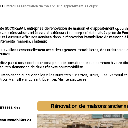
ir
Entreprise rénovation de maison et d'appartement à Poupry
été SOCOREBAT
,
entreprise de rénovation de maison et d'appartement
spécial
travaux
rénovations intérieurs et extérieurs
tout corps d'etats
située près de Po
e-et-Loir
vous offre ses
services
dans la
rénovation immobilière
de
maisons à 
rtements
,
manoirs
,
châteaux
.
 travaillons essentiellement avec des agences immobilières, des
architectes
e
culiers.
sitez pas à nous contacter pour plus d'informations, nous sommes à votre di
 toutes
demandes de devis rénovation immobilière
.
intervenons aussi dans les villes suivantes :
Chartres
,
Dreux
,
Lucé
,
Vernouillet
otrou
,
Mainvilliers
,
Luisant
,
Épernon
,
Maintenon
,
Lèves
Rénovation de maisons ancienn
errasses
, des
tion immobilière de