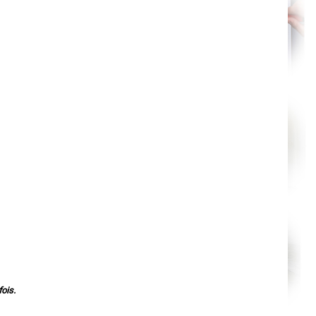
Agen
Mende
Angers
Cherbourg-Octeville
Reims
Saint-Dizier
Laval
Nancy
Verdun
Lorient
Metz
Nevers
Lille
Beauvais
Alençon
Calais
Clermont-Ferrand
Pau
Tarbes
Perpignan
Strasbourg
Mulhouse
Lyon
Vesoul
Chalon-sur-Saône
Le Mans
Chambéry
Annecy
ois.
Paris
Le Havre