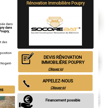
Rénovation Immobilière Poupry
isée dans
upry dans
Poupry
,
t des
sposition
DEVIS RÉNOVATION
IMMOBILIÈRE POUPRY
,
Nogent-
Cliquez ici
APPELEZ-NOUS
Cliquez-ici
es
Financement possible