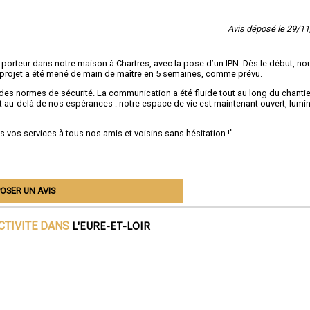
Avis déposé le 29/1
r porteur dans notre maison à Chartres, avec la pose d’un IPN. Dès le début, no
e projet a été mené de main de maître en 5 semaines, comme prévu.
 des normes de sécurité. La communication a été fluide tout au long du chantie
t au-delà de nos espérances : notre espace de vie est maintenant ouvert, lumi
 vos services à tous nos amis et voisins sans hésitation !"
OSER UN AVIS
L'EURE-ET-LOIR
CTIVITE DANS