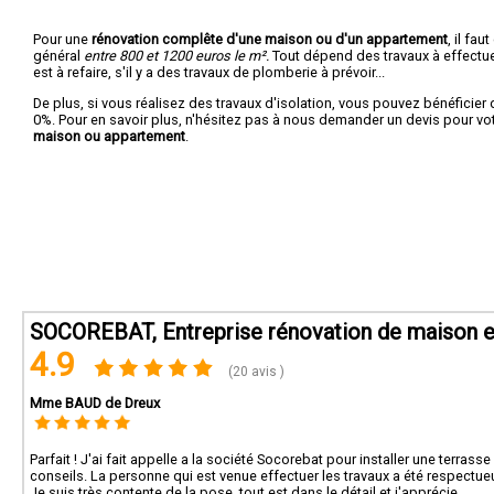
Pour une
rénovation complête d'une maison ou d'un appartement
, il fa
général
entre 800 et 1200 euros le m².
Tout dépend des travaux à effectuer :
est à refaire, s'il y a des travaux de plomberie à prévoir...
De plus, si vous réalisez des travaux d'isolation, vous pouvez bénéficier 
0%. Pour en savoir plus, n'hésitez pas à nous demander un devis pour vo
maison ou appartement
.
SOCOREBAT, Entreprise rénovation de maison e
4.9
(20 avis )
Mme BAUD de Dreux
Parfait ! J'ai fait appelle a la société Socorebat pour installer une terras
conseils. La personne qui est venue effectuer les travaux a été respectue
Je suis très contente de la pose, tout est dans le détail et j'apprécie.