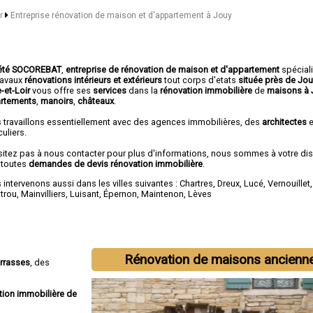
ir
Entreprise rénovation de maison et d'appartement à Jouy
été SOCOREBAT
,
entreprise de rénovation de maison et d'appartement
spécial
travaux
rénovations intérieurs et extérieurs
tout corps d'etats
située près de Jo
e-et-Loir
vous offre ses
services
dans la
rénovation immobilière
de
maisons à 
rtements
,
manoirs
,
châteaux
.
 travaillons essentiellement avec des agences immobilières, des
architectes
e
culiers.
sitez pas à nous contacter pour plus d'informations, nous sommes à votre di
 toutes
demandes de devis rénovation immobilière
.
intervenons aussi dans les villes suivantes :
Chartres
,
Dreux
,
Lucé
,
Vernouillet
otrou
,
Mainvilliers
,
Luisant
,
Épernon
,
Maintenon
,
Lèves
Rénovation de maisons ancienn
errasses
, des
tion immobilière de