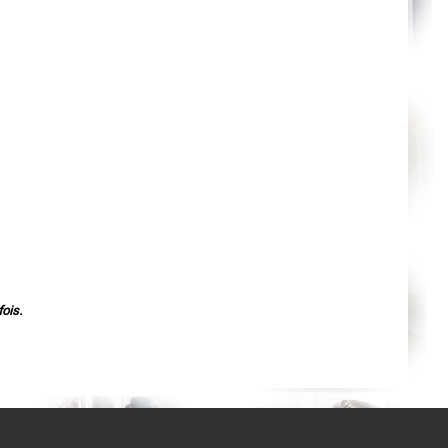
Agen
Mende
Angers
Cherbourg-Octeville
Reims
Saint-Dizier
Laval
Nancy
Verdun
Lorient
Metz
Nevers
Lille
Beauvais
Alençon
Calais
Clermont-Ferrand
Pau
Tarbes
Perpignan
Strasbourg
ois.
Mulhouse
Lyon
Vesoul
Chalon-sur-Saône
Le Mans
Chambéry
Annecy
Paris
Le Havre