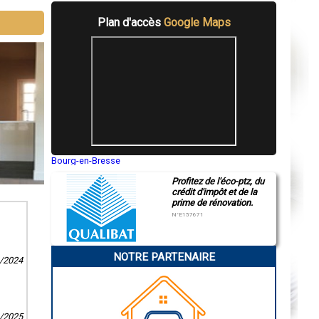
Plan d'accès
Google Maps
Bourg-en-Bresse
Saint-Quentin
Profitez de l'éco-ptz, du
Montluçon
crédit d'impôt et de la
Manosque
prime de rénovation.
Gap
Nice
N°E157671
Annonay
Charleville-Mézières
Pamiers
NOTRE PARTENAIRE
Troyes
3/2024
Narbonne
Rodez
Marseille
Caen
Aurillac
6/2025