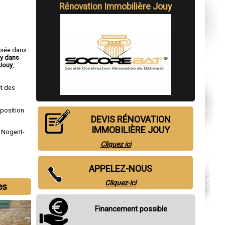
Rénovation Immobilière Jouy
isée dans
uy dans
Jouy
,
t des
sposition
DEVIS RÉNOVATION
IMMOBILIÈRE JOUY
,
Nogent-
Cliquez ici
APPELEZ-NOUS
Cliquez-ici
es
Financement possible