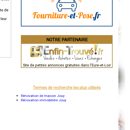
Angoulême
La Rochelle
Bourges
ute de
Brive-la-Gaillarde
s
Dijon
 leur
Saint-Brieuc
Guéret
Périgueux
Besançon
NOTRE PARTENAIRE
Valence
Évreux
Chartres
Brest
Nîmes
Toulouse
Site de petites annonces gratuites dans l'Eure-et-Loir
Auch
Bordeaux
Montpellier
Rennes
Châteauroux
Termes de recherche les plus utilisés
Tours
Grenoble
Rénovation de maison Jouy
Dole
Rénovation immobilière Jouy
Mont-de-Marsan
Blois
Saint-Étienne
Le Puy-en-Velay
Nantes
Orléans
Cahors