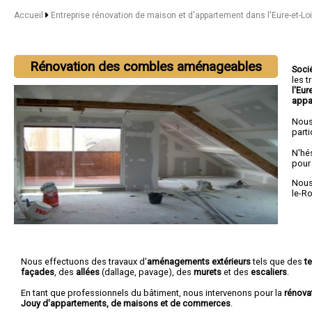
Accueil
Entreprise rénovation de maison et d'appartement dans l'Eure-et-Lo
Rénovation des combles aménageables
Soci
les 
l'Eur
appa
Nous
parti
N'hé
pour
Nous 
le-R
Nous effectuons des travaux d'
aménagements extérieurs
tels que des
t
façades
, des
allées
(dallage, pavage), des
murets
et des
escaliers
.
En tant que professionnels du bâtiment, nous intervenons pour la
rénova
Jouy d'appartements, de maisons et de commerces
.