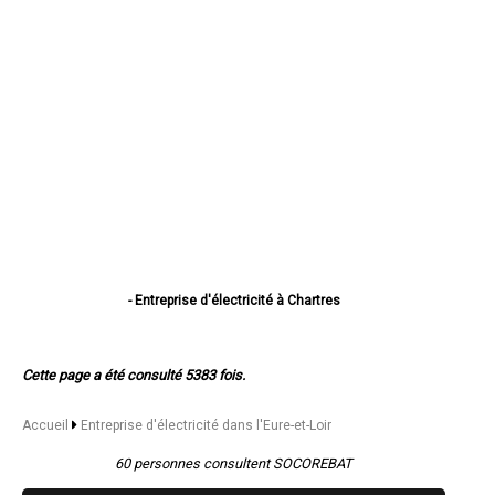
- Entreprise d'électricité à Chartres
- Entreprise d'électricité à Dreux
- Entreprise d'électricité à Lucé
- Entreprise d'électricité à Châteaudun
Cette page a été consulté 5383 fois.
- Entreprise d'électricité à Vernouillet
- Entreprise d'électricité à Nogent-le-Rotrou
- Entreprise d'électricité à Mainvilliers
Accueil
Entreprise d'électricité dans l'Eure-et-Loir
- Entreprise d'électricité à Luisant
- Entreprise d'électricité à Épernon
60 personnes consultent SOCOREBAT
- Entreprise d'électricité à Lèves