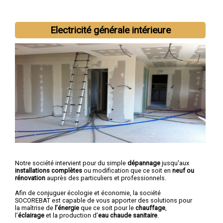
Electricité générale intérieure
Nous intervenons aussi dans les villes suivantes :
Chartres
,
Dreux
,
Lucé
,
Vernouillet
,
Nogent-le-Rotrou
,
Mainvilliers
,
Luisant
,
Épernon
,
Maintenon
,
Lèves
Notre société intervient pour du simple
dépannage
jusqu'aux
installations complètes
ou modification que ce soit en
neuf ou
rénovation
auprès des particuliers et professionnels.
Afin de conjuguer écologie et économie, la société
SOCOREBAT est capable de vous apporter des solutions pour
la maîtrise de
l’énergie
que ce soit pour le
chauffage
,
l’
éclairage
et la production d’
eau chaude sanitaire
.