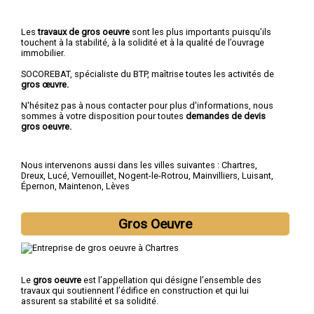
Les
travaux de gros oeuvre
sont les plus importants puisqu’ils
touchent à la stabilité, à la solidité et à la qualité de l’ouvrage
immobilier.
SOCOREBAT, spécialiste du BTP, maîtrise toutes les activités de
gros œuvre.
N'hésitez pas à nous contacter pour plus d'informations, nous
sommes à votre disposition pour toutes
demandes de devis
gros oeuvre.
Nous intervenons aussi dans les villes suivantes :
Chartres
,
Dreux
,
Lucé
,
Vernouillet
,
Nogent-le-Rotrou
,
Mainvilliers
,
Luisant
,
Épernon
,
Maintenon
,
Lèves
Gros Oeuvre
Le
gros oeuvre
est l’appellation qui désigne l’ensemble des
travaux qui soutiennent l’édifice en construction et qui lui
assurent sa stabilité et sa solidité.