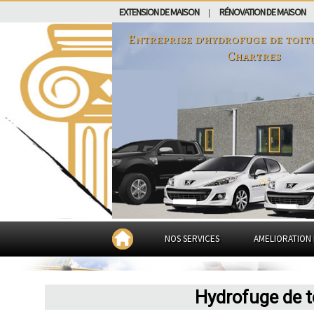
EXTENSION DE MAISON
RÉNOVATION DE MAISON
|
Entreprise d'hydrofuge de toit
Chartres
NOS SERVICES
AMELIORATION 
Hydrofuge de t