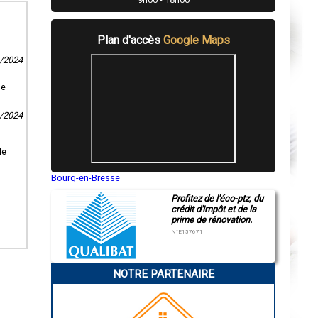
Plan d'accès
Google Maps
1/2024
se
3/2024
le
Bourg-en-Bresse
Saint-Quentin
Profitez de l'éco-ptz, du
Montluçon
crédit d'impôt et de la
Manosque
prime de rénovation.
Gap
Nice
N°E157671
Annonay
Charleville-Mézières
Pamiers
NOTRE PARTENAIRE
Troyes
Narbonne
Rodez
Marseille
Caen