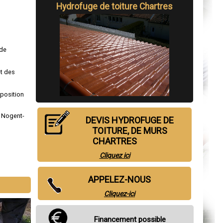
Hydrofuge de toiture Chartres
 de
et des
sposition
,
Nogent-
DEVIS HYDROFUGE DE
TOITURE, DE MURS
CHARTRES
Cliquez ici
APPELEZ-NOUS
Cliquez-ici
Financement possible