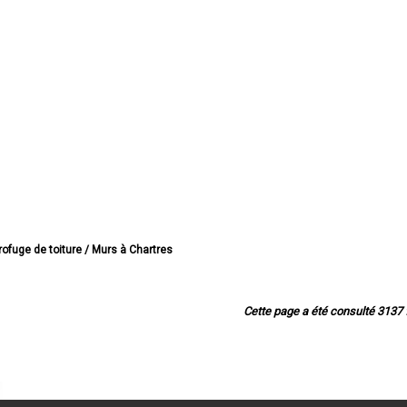
rofuge de toiture / Murs à Chartres
ydrofuge de toiture / Murs à Dreux
ydrofuge de toiture / Murs à Lucé
ofuge de toiture / Murs à Châteaudun
Cette page a été consulté 3137 f
ofuge de toiture / Murs à Vernouillet
ge de toiture / Murs à Nogent-le-Rotrou
ofuge de toiture / Murs à Mainvilliers
drofuge de toiture / Murs à Luisant
drofuge de toiture / Murs à Épernon
ydrofuge de toiture / Murs à Lèves