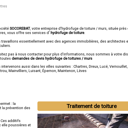
rtres
ociété
SOCOREBAT
, votre entreprise d'hydrofuge de toiture / murs, située près
res, vous offre ses services d'
hydrofuge de toiture
.
 travaillons essentiellement avec des agences immobilières, des architectes 
culiers.
sitez pas à nous contacter pour plus d'informations, nous sommes à votre di
 toutes
demandes de devis hydrofuge de toitures / murs
intervenons aussi dans les villes suivantes :
Chartres
,
Dreux
,
Lucé
,
Vernouillet
otrou
,
Mainvilliers
,
Luisant
,
Épernon
,
Maintenon
,
Lèves
ermet : la
Traitement de toiture
et la prévention des
 Ces additifs
c elle poussières et