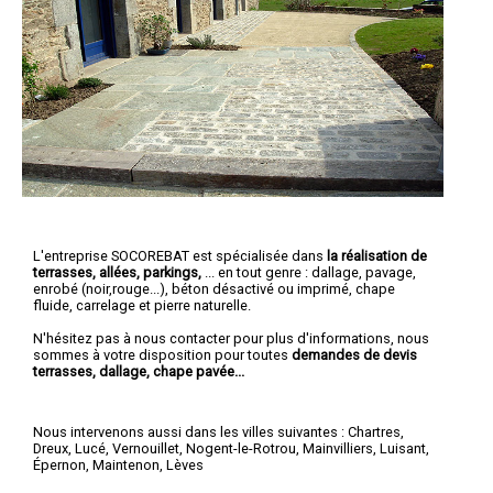
L'entreprise SOCOREBAT est spécialisée dans
la réalisation de
terrasses, allées, parkings,
... en tout genre : dallage, pavage,
enrobé (noir,rouge...), béton désactivé ou imprimé, chape
fluide, carrelage et pierre naturelle.
N'hésitez pas à nous contacter pour plus d'informations, nous
sommes à votre disposition pour toutes
demandes de devis
terrasses, dallage, chape pavée...
Nous intervenons aussi dans les villes suivantes :
Chartres
,
Dreux
,
Lucé
,
Vernouillet
,
Nogent-le-Rotrou
,
Mainvilliers
,
Luisant
,
Épernon
,
Maintenon
,
Lèves