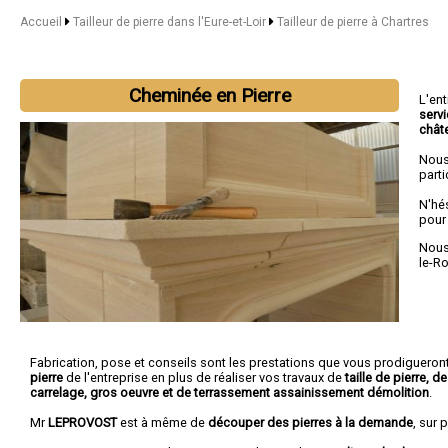
Accueil
Tailleur de pierre dans l'Eure-et-Loir
Tailleur de pierre à Chartres
Cheminée en Pierre
L'en
serv
chât
Nous
parti
N'hé
pour
Nous 
le-R
Fabrication, pose et conseils sont les prestations que vous prodigueron
pierre
de l'entreprise en plus de réaliser vos travaux de
taille de pierre, 
carrelage, gros oeuvre et de terrassement assainissement démolition
.
Mr
LEPROVOST
est à même de
découper des pierres à la demande
, sur 