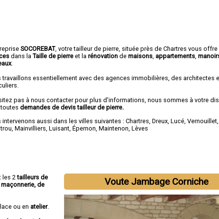
treprise
SOCOREBAT
,
votre tailleur de pierre
, située près de Chartres vous offre
ices
dans la
Taille de pierre
et la
rénovation
de
maisons
,
appartements
,
manoir
eaux
.
 travaillons essentiellement avec des agences immobilières, des architectes 
culiers.
sitez pas à nous contacter pour plus d'informations, nous sommes à votre di
 toutes
demandes de devis tailleur de pierre.
intervenons aussi dans les villes suivantes :
Chartres
,
Dreux
,
Lucé
,
Vernouillet
otrou
,
Mainvilliers
,
Luisant
,
Épernon
,
Maintenon
,
Lèves
t les 2
tailleurs de
Voute Jambage Corniche
de maçonnerie, de
place ou en
atelier
.