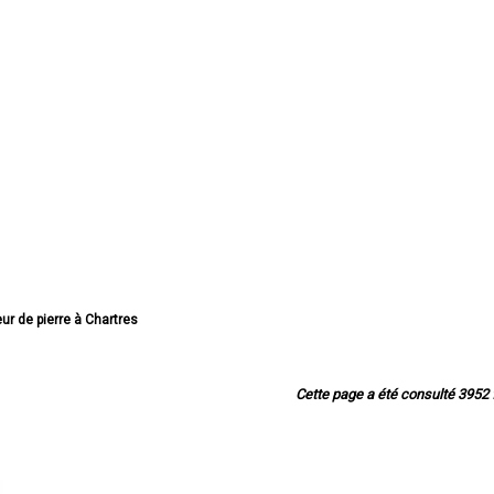
leur de pierre à Chartres
illeur de pierre à Dreux
illeur de pierre à Lucé
eur de pierre à Châteaudun
Cette page a été consulté 3952 f
eur de pierre à Vernouillet
 de pierre à Nogent-le-Rotrou
ur de pierre à Mainvilliers
lleur de pierre à Luisant
leur de pierre à Épernon