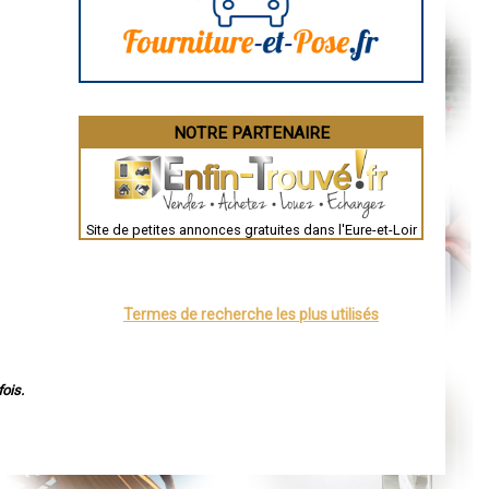
La Rochelle
Bourges
Brive-la-Gaillarde
Dijon
Saint-Brieuc
Guéret
Périgueux
Besançon
NOTRE PARTENAIRE
Valence
Évreux
Chartres
Brest
Nîmes
Toulouse
Site de petites annonces gratuites dans l'Eure-et-Loir
Auch
Bordeaux
Montpellier
Rennes
Châteauroux
Termes de recherche les plus utilisés
Tours
Grenoble
Dole
Mont-de-Marsan
Blois
ois.
Saint-Étienne
Le Puy-en-Velay
Nantes
Orléans
Cahors
Agen