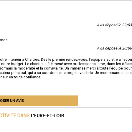
Avis déposé le 22/0
mande
Avis déposé le 20/0
e intérieur à Chartres. Dès le premier rendez-vous, l’équipe a su être à l’éco
notre budget. Le chantier a été mené avec professionnalisme, dans les délai
ormais la modernité et la convivialité. Un immense merci à toute l’équipe pour
rlocuteur principal, qui a su coordonner le projet avec brio. Je recommande sans
érieur en toute confiance.
OSER UN AVIS
L'EURE-ET-LOIR
CTIVITE DANS