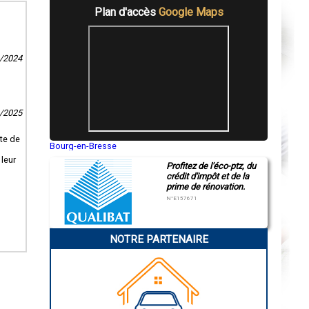
Plan d'accès
Google Maps
3/2024
6/2025
ute de
Bourg-en-Bresse
s
Saint-Quentin
 leur
Profitez de l'éco-ptz, du
Montluçon
crédit d'impôt et de la
Manosque
prime de rénovation.
Gap
Nice
N°E157671
Annonay
Charleville-Mézières
Pamiers
NOTRE PARTENAIRE
Troyes
Narbonne
Rodez
Marseille
Caen
Aurillac
Angoulême