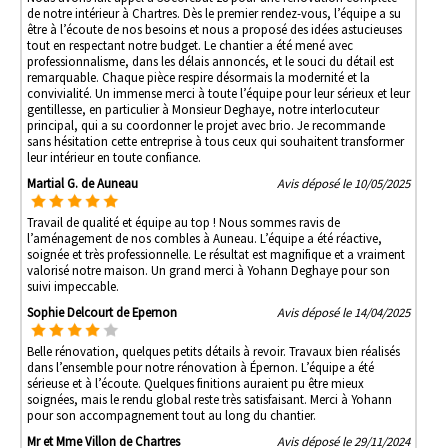
de notre intérieur à Chartres. Dès le premier rendez-vous, l’équipe a su
être à l’écoute de nos besoins et nous a proposé des idées astucieuses
tout en respectant notre budget. Le chantier a été mené avec
professionnalisme, dans les délais annoncés, et le souci du détail est
remarquable. Chaque pièce respire désormais la modernité et la
convivialité. Un immense merci à toute l’équipe pour leur sérieux et leur
gentillesse, en particulier à Monsieur Deghaye, notre interlocuteur
principal, qui a su coordonner le projet avec brio. Je recommande
sans hésitation cette entreprise à tous ceux qui souhaitent transformer
leur intérieur en toute confiance.
Martial G. de Auneau
Avis déposé le 10/05/2025
Travail de qualité et équipe au top ! Nous sommes ravis de
l’aménagement de nos combles à Auneau. L’équipe a été réactive,
soignée et très professionnelle. Le résultat est magnifique et a vraiment
valorisé notre maison. Un grand merci à Yohann Deghaye pour son
suivi impeccable.
Sophie Delcourt de Epernon
Avis déposé le 14/04/2025
Belle rénovation, quelques petits détails à revoir. Travaux bien réalisés
dans l’ensemble pour notre rénovation à Épernon. L’équipe a été
sérieuse et à l’écoute. Quelques finitions auraient pu être mieux
soignées, mais le rendu global reste très satisfaisant. Merci à Yohann
pour son accompagnement tout au long du chantier.
Mr et Mme Villon de Chartres
Avis déposé le 29/11/2024